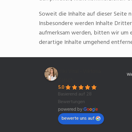
Soweit die Inhalte auf dieser Seite
Insbesondere werden Inhalte Dritter
aufmerksam werden, bitten wir um 
derartige Inhalte umgehend entfern
Viki Vital - Viktoria
Wir
Karsch
5.0
Basierend auf 28
Bewertungen
powered by
G
o
o
g
l
e
bewerte uns auf