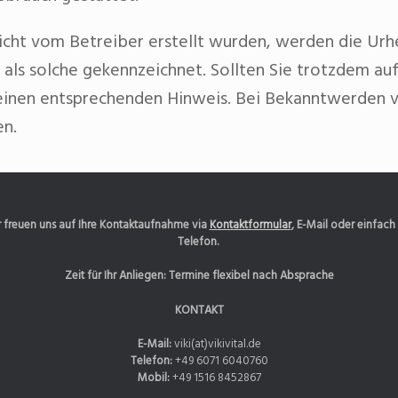
 nicht vom Betreiber erstellt wurden, werden die Ur
 als solche gekennzeichnet. Sollten Sie trotzdem au
einen entsprechenden Hinweis. Bei Bekanntwerden 
en.
 freuen uns auf Ihre Kontaktaufnahme via
Kontaktformular
, E-Mail oder einfach
Telefon.
Zeit für Ihr Anliegen: Termine flexibel nach Absprache
KONTAKT
E-Mail:
viki(at)vikivital.de
Telefon:
+49 6071 6040760
Mobil:
+49 1516 8452867