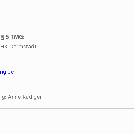
 § 5 TMG:
r IHK Darmstadt
ng.de
ung: Anne Rüdiger